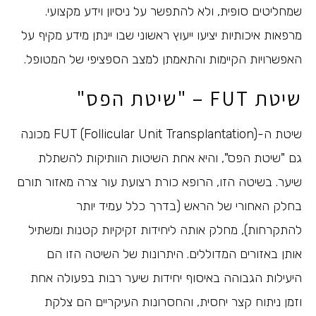
שמחליטים סופית, ולא להתפשר על ניסיון וידע מקצועי.
מרפאות איכותיות יציעו ייעוץ ראשוני שבו יינתן מידע מקיף על
האפשרויות הקיימות והתאמתן למצב הספציפי של המטופל.
שיטת FUT – "שיטת הפס"
שיטת ה-FUT (Follicular Unit Transplantation) מכונה
גם "שיטת הפס", והיא אחת השיטות הוותיקות להשתלת
שיער. בשיטה הזו, הרופא כורת רצועת עור צרה מאזור תורם
בחלק האחורי של הראש (בדרך כלל עמיד יותר
להתקרחות), מחלק אותה ליחידות זקיקיות קטנות ומשתיל
אותן באזורים המדוללים. היתרונות של השיטה הזו הם
היעילות הגבוהה באיסוף יחידות שיער רבות בפעולה אחת
וזמן ניתוח קצר יחסית, והחסרונות העיקריים הם צלקת