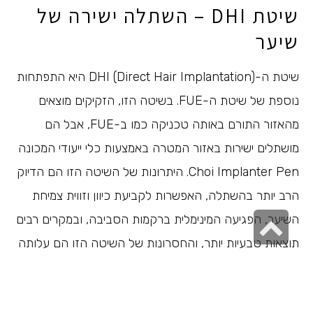
שיטת DHI – השתלה ישירה של
שיער
שיטת ה-DHI (Direct Hair Implantation) היא התפתחות
נוספת של שיטת ה-FUE. בשיטה הזו, הזקיקים מוצאים
מהאזור התורם באותה טכניקה כמו ב-FUE, אבל הם
מושתלים ישירות באזור המטרה באמצעות כלי ייעודי המכונה
Choi Implanter Pen. היתרונות של השיטה הזו הם הדיוק
הרב יותר בהשתלה, האפשרות לקביעת כיוון וזווית צמיחת
גלילה
השיער, הפגיעה המינימלית ברקמות הסביבה, ובמקרים רבים
לראש
תוצאות טבעיות יותר, והחסרונות של השיטה הזו הם עלותה
הגבוהה יותר ומשך הזמן הארוך יותר של התהליך.
העמוד
השתלת שיער רובוטית