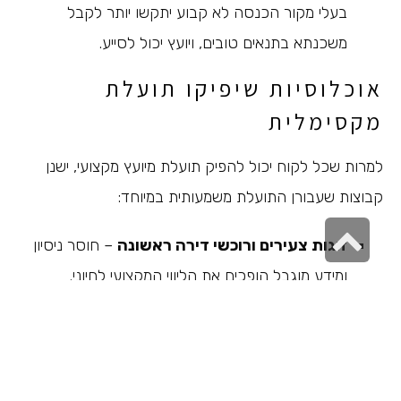
בעלי מקור הכנסה לא קבוע יתקשו יותר לקבל
משכנתא בתנאים טובים, ויועץ יכול לסייע.
אוכלוסיות שיפיקו תועלת
מקסימלית
למרות שכל לקוח יכול להפיק תועלת מיועץ מקצועי, ישנן
קבוצות שעבורן התועלת משמעותית במיוחד:
גלילה
זוגות צעירים ורוכשי דירה ראשונה
– חוסר ניסיון
לראש
ומידע מוגבל הופכים את הליווי המקצועי לחיוני.
העמוד
אנשים עסוקים מאוד
– ייהנו מחיסכון משמעותי בזמן
ובמאמץ.
משקיעים
– לרוכשי דירות להשקעה דרושה משכנתא
מסוג שונה, והבנקים מציבים בפניהם דרישות אחרות.