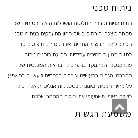
ניתוח טכני
ניתוח מניות וקבלת החלטות מושכלות הוא היבט חיוני של
מסחר מוצלח. קורסים בשוק ההון מתעמקים בניתוח טכני,
הכולל לימוד תרשימי מחירים, אינדיקטורים ודפוסים כדי
לחזות תנועות מחירים עתידיות. הם גם בוחנים ניתוח
פונדמנטלי, המתמקד בהערכת הבריאות הפיננסית של
החברה, מגמות בתעשייה וגורמים כלכליים שעשויים להשפיע
על מחירי המניות. מיומנות בטכניקות אנליטיות אלה יכולה
לשפר באופן משמעותי את יכולות המסחר שלכם.
גלילה
משמעת רגשית
לראש
העמוד
בשונה
מהשקעות נדל"ן
, מסחר בשוק ההון יכול להיות