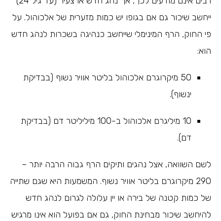
רבים אינם מודעים לכך, אך נהג חדש או צעיר (עד גיל 24)
ייחשב שיכור גם אם בגופו יש כמות מזערית של אלכוהול. על
פי החוק, הרף המינימלי שייחשב כנהיגה בשכרות לנהג חדש
הוא:
50 מיקרוגרם אלכוהול בליטר אוויר נשוף (בבדיקת
ינשוף).
10 מיליגרם אלכוהול ב-100 מיליליטר דם (בבדיקת
דם).
לשם השוואה, אצל נהגים ותיקים הרף גבוה הרבה יותר –
290 מיקרוגרם בליטר אוויר נשוף. המשמעות היא שגם שתייה
של כמות קטנה של בירה או יין עלולה לגרום לנהג חדש
להיחשב שיכור מבחינת החוק, גם אם בפועל הוא אינו מרגיש