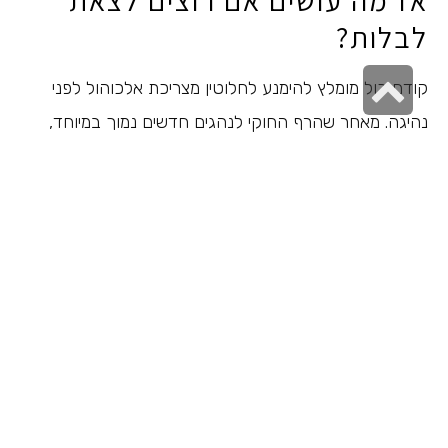
לבלות?
גלילה
קודם כול מומלץ להימנע לחלוטין מצריכת אלכוהול לפני
לראש
נהיגה. מאחר שהרף החוקי לנהגים חדשים נמוך במיוחד,
העמוד
אפילו כמות קטנה של אלכוהול יכולה לגרום לכם להיחשב
שיכורים. הנה כמה טיפים שיעזרו לכם להימנע מסיכון מיותר:
תכננו מראש את הנסיעה חזרה
אם אתם יודעים שתשתו, מצאו פתרון חלופי מראש: בחרו נהג
תורן שלא שותה, השתמשו בתחבורה ציבורית או הזמינו
מונית. אל תשאירו את ההחלטה לרגע האחרון, כשכבר קשה
לשפוט בצורה נכונה.