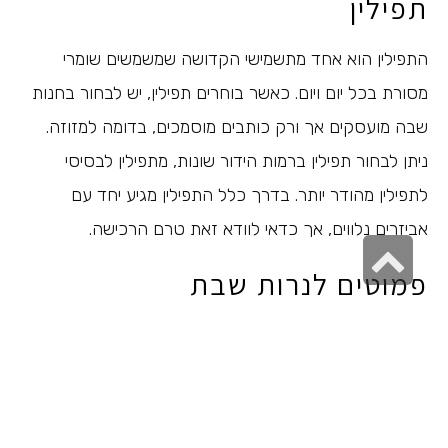
תפילין
התפילין הוא אחד מתשמישי הקדושה שמשמשים שומרי
מסורת בכל יום ויום. כאשר בוחרים תפילין, יש לבחור בחנות
שבה מועסקים אך ורק כותבים מוסמכים, בדומה למזוזה.
ניתן לבחור תפילין ברמות הידור שונות, מתפילין לבסיסי
לתפילין מהודר יותר. בדרך כלל התפילין מגיע יחד עם
אביזרים נלווים, אך כדאי לוודא זאת טרם הרכישה.
גלילה
פמוטים לנרות שבת
לראש
העמוד
הפמוטים משמשים בית שומר מסורת לפני כניסת השבת, אך
הם משמשים גם כאביזר עיצובי. ניתן להשיג בחנויות השונות
פמוטים בגדלים שונים, בצבעים שונים, עשויים מחומרי גלם
מגוונים וגם
פמוטים בעלי עיצובים מיוחדים
, שיוכלו להתאים