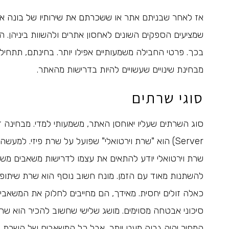
אז לאחר שבניתם אתר או
ששכרתם את שירותיו של בונה 
שמציעים הספקים השונים לאחסון אתרים ולהשוות ביניהן.
בכך. פרטי החבילה משמעותיים אפילו יותר. בחינתם, תתח
מבחינת שינויים שעשויים להיות בדרישות מהאתר.
סוגי שרתים
Server) הוא "שרת וירטואלי" שפועל על שרת פיזי. למע
שרת וירטואלי יודע להתאים את עצמו לדרישות משאבים מש
להשתנות מאוד עם הזמן. מונח חשוב נוסף הוא שרת שיתופ
כאלה זולים יחסית. מאידך, הם מחייבים לחלוק את המשאב
סיכוני אבטחה מסוימים. מושג שלישי שחשוב להכיר הוא שרת
המחיר יהיה גבוה מעט יותר, אבל כל המשאבים של השרת י