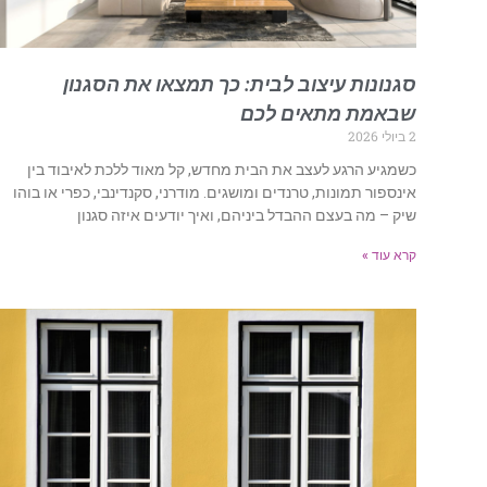
סגנונות עיצוב לבית: כך תמצאו את הסגנון
שבאמת מתאים לכם
2 ביולי 2026
כשמגיע הרגע לעצב את הבית מחדש, קל מאוד ללכת לאיבוד בין
אינספור תמונות, טרנדים ומושגים. מודרני, סקנדינבי, כפרי או בוהו
שיק – מה בעצם ההבדל ביניהם, ואיך יודעים איזה סגנון
קרא עוד »