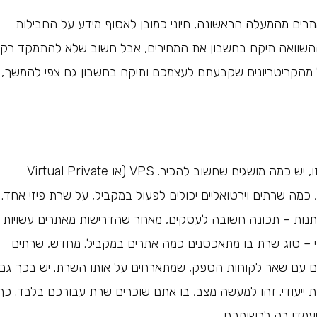
אתרים מהמעלה הראשונה
, חיוני כמובן לאסוף מידע על החבילות
 ההשוואה תיקח בחשבון את המחירים, אבל חשוב שלא להתמקד רק
יל מהקריטריונים שקבעתם לעצמכם ותיקח בחשבון גם צפי להמשך,
סוג השרתים שעליו יאוחסן האתר, משמעותי למדי. מבחינה זו, יש כמה מושגים שחשוב להכיר. VPS (או Virtual Private
שה, כמה שרתים וירטואליים יכולים לפעול במקביל, על שרת פיזי אחד.
תנות – תכונה חשובה לעסקים, מאחר שהדרישות מאתרים עשויות
י – סוג שרת בו מתאכסנים כמה אתרים במקביל. מחדש, שרתים
ים עם שאר לקוחות הספק, שמתארחים על אותו השרת. יש בכך גם
 ייעודי. זהו למעשה מצב, בו אתם שוכרים שרת עבורכם בלבד. כך
עמדו רק לרשותכם.